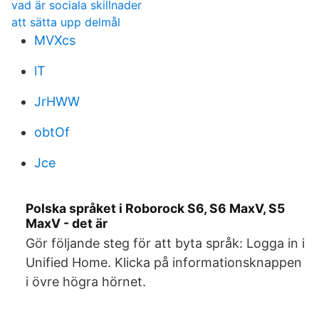
vad är sociala skillnader
att sätta upp delmål
MVXcs
lT
JrHWW
obtOf
Jce
Polska språket i Roborock S6, S6 MaxV, S5
MaxV - det är
Gör följande steg för att byta språk: Logga in i
Unified Home. Klicka på informationsknappen
i övre högra hörnet.