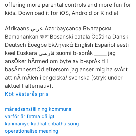
offering more parental controls and more fun for
kids. Download it for iOS, Android or Kindle!
Afrikaans عربي Azərbaycanca Български
Bamanankan বাংলা Bosanski català Čeština Dansk
Deutsch Èʋegbe Ελληνικά English Español eesti
keel Euskara فارسی suomi b-språk _____ jag
ansÖker hÄrmed om byte av b-sprÅk till
basÄmnesstÖd eftersom jag anser mig ha svÅrt
att nÅ mÅlen i engelska/ svenska (stryk under
aktuellt alternativ).
Kbt västerås pris
månadsanställning kommunal
varför är fetma dåligt
kanmaniye kadhal enbathu song
operationalise meaning