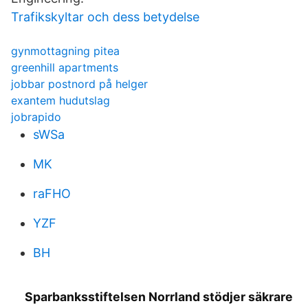
Trafikskyltar och dess betydelse
gynmottagning pitea
greenhill apartments
jobbar postnord på helger
exantem hudutslag
jobrapido
sWSa
MK
raFHO
YZF
BH
Sparbanksstiftelsen Norrland stödjer säkrare