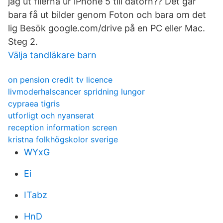
jag ut filerna ur iPhone 5 till datorn?? Det går
bara få ut bilder genom Foton och bara om det
lig Besök google.com/drive på en PC eller Mac.
Steg 2.
Välja tandläkare barn
on pension credit tv licence
livmoderhalscancer spridning lungor
cypraea tigris
utforligt och nyanserat
reception information screen
kristna folkhögskolor sverige
WYxG
Ei
ITabz
HnD