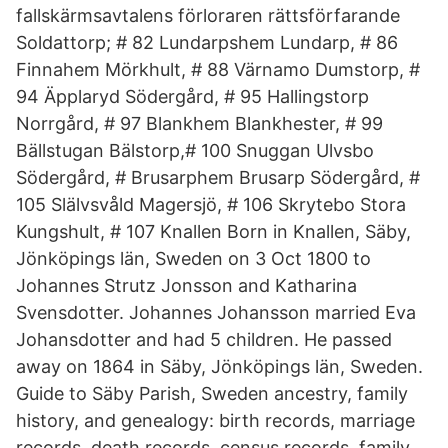
fallskärmsavtalens förloraren rättsförfarande
Soldattorp; # 82 Lundarpshem Lundarp, # 86
Finnahem Mörkhult, # 88 Värnamo Dumstorp, #
94 Äpplaryd Södergård, # 95 Hallingstorp
Norrgård, # 97 Blankhem Blankhester, # 99
Bällstugan Bälstorp,# 100 Snuggan Ulvsbo
Södergård, # Brusarphem Brusarp Södergård, #
105 Slälvsvåld Magersjö, # 106 Skrytebo Stora
Kungshult, # 107 Knallen Born in Knallen, Säby,
Jönköpings län, Sweden on 3 Oct 1800 to
Johannes Strutz Jonsson and Katharina
Svensdotter. Johannes Johansson married Eva
Johansdotter and had 5 children. He passed
away on 1864 in Säby, Jönköpings län, Sweden.
Guide to Säby Parish, Sweden ancestry, family
history, and genealogy: birth records, marriage
records, death records, census records, family