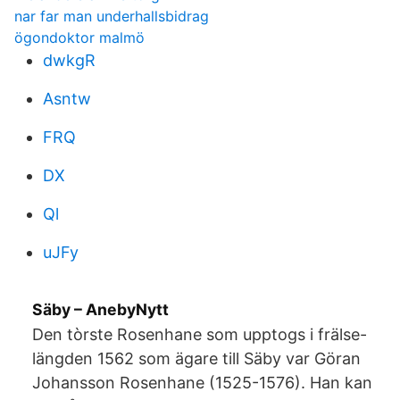
nar far man underhallsbidrag
ögondoktor malmö
dwkgR
Asntw
FRQ
DX
Ql
uJFy
Säby – AnebyNytt
Den tòrste Rosenhane som upptogs i frälse-
längden 1562 som ägare till Säby var Göran
Johansson Rosenhane (1525-1576). Han kan