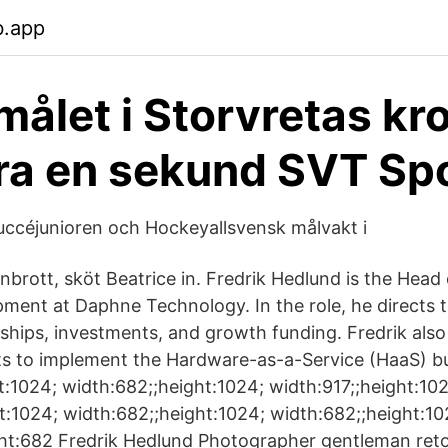
b.app
målet i Storvretas kr
ra en sekund SVT Sp
céjunioren och Hockeyallsvensk målvakt i
nbrott, sköt Beatrice in. Fredrik Hedlund is the Head 
ment at Daphne Technology. In the role, he directs
rships, investments, and growth funding. Fredrik also
s to implement the Hardware-as-a-Service (HaaS) b
t:1024; width:682;;height:1024; width:917;;height:10
t:1024; width:682;;height:1024; width:682;;height:10
ght:682 Fredrik Hedlund Photographer gentleman ret