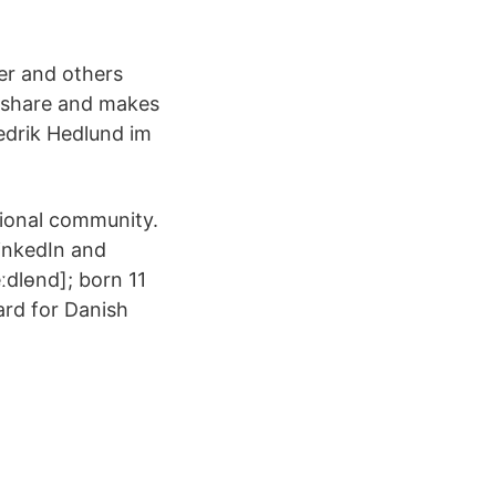
er and others
 share and makes
edrik Hedlund im
sional community.
LinkedIn and
ːdlɵnd]; born 11
ard for Danish