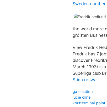
Sweden number o
the world more o
größten Busines
View Fredrik Hedl
Fredrik has 7 job
discover Fredrik
March 1993) is a
Superliga club B
Stina roswall
ga election
lucie cline
kortterminal point