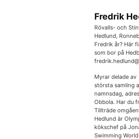
Fredrik H
Rövalls- och Sti
Hedlund, Ronneby 
Fredrik år? Här 
som bor på Hedb
fredrik.hedlund
Myrar delade av 
största samling av
namnsdag, adres
Obbola. Har du 
Tillträde omgåen
Hedlund är Olym
kökschef på Jona
Swimming World 