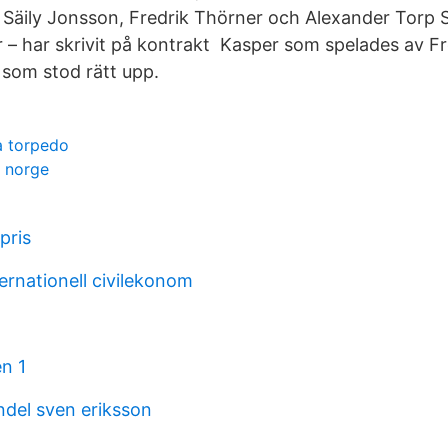
 Säily Jonsson, Fredrik Thörner och Alexander Torp 
r – har skrivit på kontrakt Kasper som spelades av F
som stod rätt upp.
a torpedo
t norge
pris
ernationell civilekonom
n 1
ndel sven eriksson