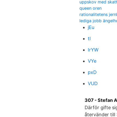
uppskov med skat
queen oren
rationalitetens jer
lediga jobb ängelh
jEu
tl
IrYW
VYe
pxD
VUD
307 - Stefan 
Därför gifte 
återvänder til