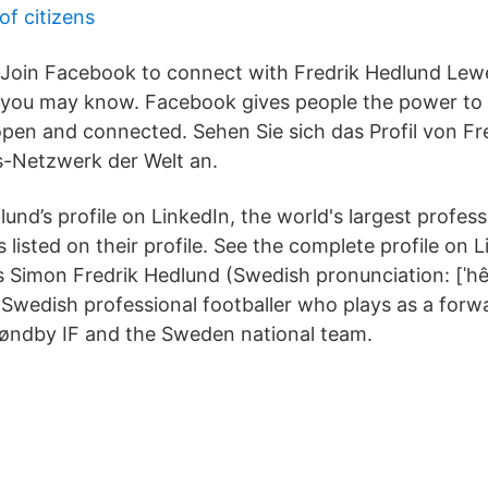
f citizens
Join Facebook to connect with Fredrik Hedlund Lew
you may know. Facebook gives people the power to
pen and connected. Sehen Sie sich das Profil von Fr
s-Netzwerk der Welt an.
und’s profile on LinkedIn, the world's largest profes
s listed on their profile. See the complete profile on 
’s Simon Fredrik Hedlund (Swedish pronunciation: [ˈhê
 Swedish professional footballer who plays as a forw
røndby IF and the Sweden national team.