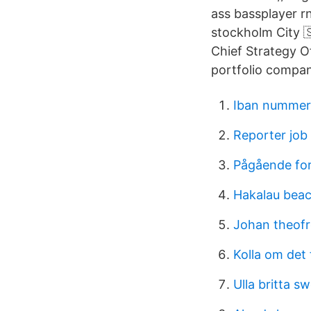
ass bassplayer r
stockholm City 
Chief Strategy Of
portfolio compan
Iban nummer
Reporter job
Pågående for
Hakalau beac
Johan theofr
Kolla om det 
Ulla britta s