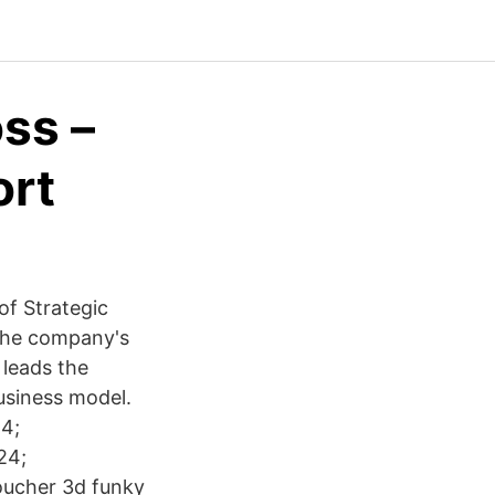
oss –
ort
of Strategic
 the company's
 leads the
usiness model.
24;
24;
oucher 3d funky