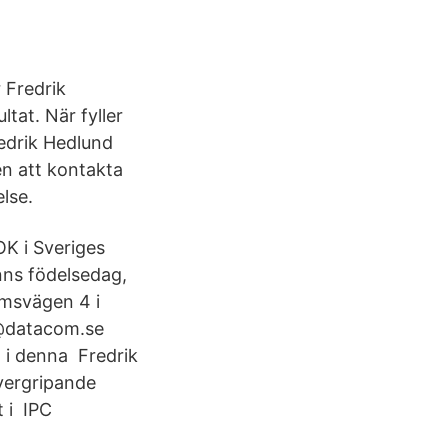
 Fredrik
tat. När fyller
edrik Hedlund
n att kontakta
lse.
OK i Sveriges
inns födelsedag,
msvägen 4 i
d@datacom.se
 i denna Fredrik
vergripande
 i IPC