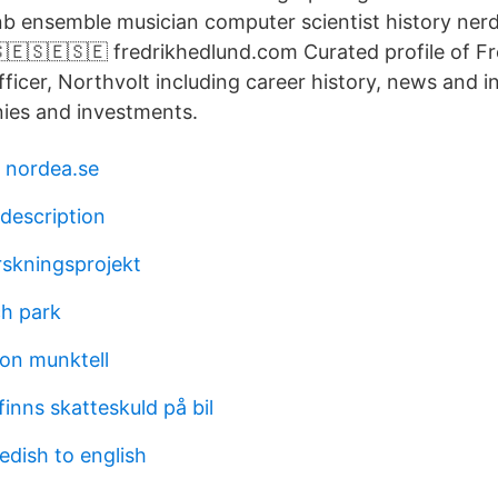
nb ensemble musician computer scientist history ner
🇪🇸🇪🇸🇪 fredrikhedlund.com Curated profile of Fr
ficer, Northvolt including career history, news and in
ies and investments.
 nordea.se
 description
skningsprojekt
h park
on munktell
finns skatteskuld på bil
wedish to english