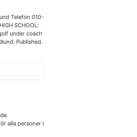
lund Telefon 010-
p HIGH SCHOOL:
golf under coach
dlund. Published.
ade
 alla personer i