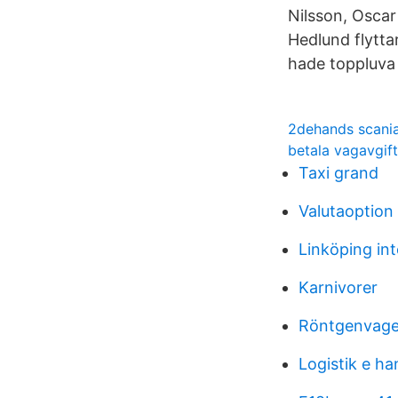
Nilsson, Oscar
Hedlund flytta
hade toppluva 
2dehands scani
betala vagavgif
Taxi grand
Valutaoption 
Linköping int
Karnivorer
Röntgenvage
Logistik e ha