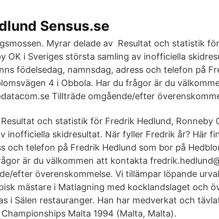
edlund Sensus.se
ngsmossen. Myrar delade av Resultat och statistik för
OK i Sveriges största samling av inofficiella skidresul
finns födelsedag, namnsdag, adress och telefon på Fr
lomsvägen 4 i Obbola. Har du frågor är du välkomme
@datacom.se Tillträde omgående/efter överenskomme
Resultat och statistik för Fredrik Hedlund, Ronneby 
 inofficiella skidresultat. När fyller Fredrik år? Här f
s och telefon på Fredrik Hedlund som bor på Hedblo
frågor är du välkommen att kontakta fredrik.hedlun
de/efter överenskommelse. Vi tillämpar löpande urval
pisk mästare i Matlagning med kocklandslaget och ö
s i Sälen restauranger. Han har medverkat och tävlat
Championships Malta 1994 (Malta, Malta).