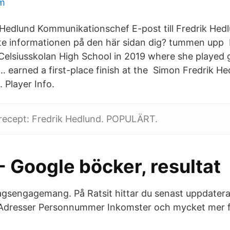
um
 Hedlund Kommunikationschef E-post till Fredrik Hed
pte informationen på den här sidan dig? tummen up
elsiusskolan High School in 2019 where she played 
… earned a first-place finish at the Simon Fredrik He
 Player Info.
r recept: Fredrik Hedlund. POPULÄRT.
- Google böcker, resultat
lagsengagemang. På Ratsit hittar du senast uppdater
dresser Personnummer Inkomster och mycket mer för