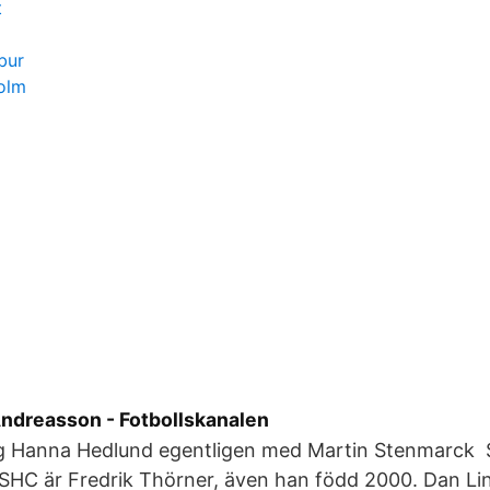
t
nbur
olm
Andreasson - Fotbollskanalen
sig Hanna Hedlund egentligen med Martin Stenmarck
l SHC är Fredrik Thörner, även han född 2000. Dan Lin