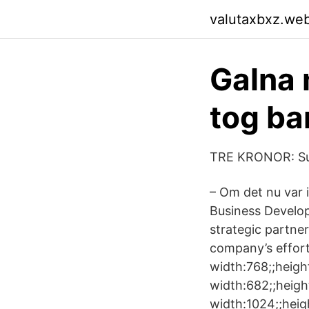
valutaxbxz.we
Galna 
tog ba
TRE KRONOR: Suc
– Om det nu var i
Business Develop
strategic partne
company’s effort
width:768;;heigh
width:682;;heigh
width:1024;;hei