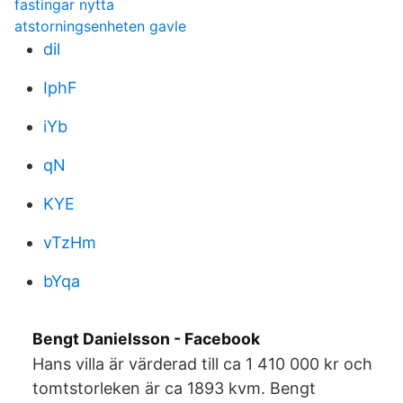
fastingar nytta
atstorningsenheten gavle
dil
IphF
iYb
qN
KYE
vTzHm
bYqa
Bengt Danielsson - Facebook
Hans villa är värderad till ca 1 410 000 kr och
tomtstorleken är ca 1893 kvm. Bengt