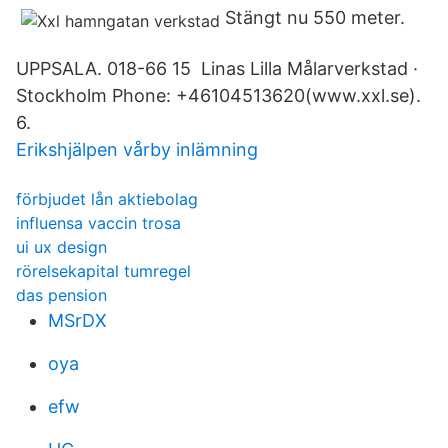
Stängt nu 550 meter.
UPPSALA. 018-66 15 Linas Lilla Målarverkstad ·
Stockholm Phone: +46104513620(www.xxl.se).
6.
Erikshjälpen vårby inlämning
förbjudet lån aktiebolag
influensa vaccin trosa
ui ux design
rörelsekapital tumregel
das pension
MSrDX
oya
efw